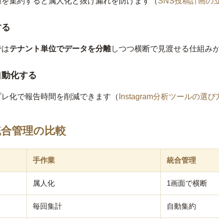
値を集約すると属人化と抜け漏れを防げます（
SNS投稿計画の
する
では
テナント単位でデータを分離
しつつ横断で見渡せる仕組み
自動化する
プレ化で報告時間を削減できます（
Instagram分析ツールの選び
統合管理の比較
手作業
統合管理
属人化
1画面で横断
毎回集計
自動集約