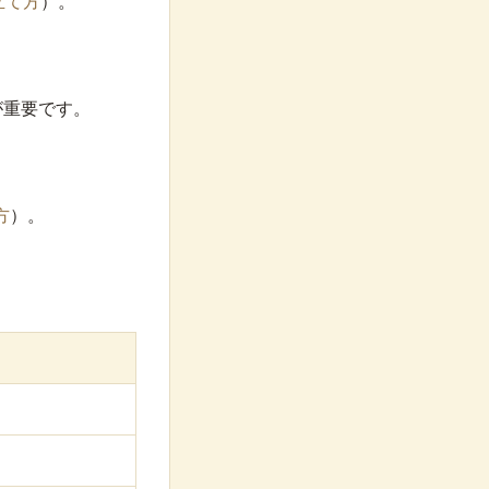
立て方
）。
が重要です。
方
）。