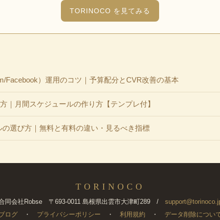
TORINOCO を見てみる
gram/Facebook）運用のコツ｜予算配分とCVR改善の基本
て方｜月間スケジュールの作り方【テンプレ付】
析ツールの選び方｜無料と有料の違い・見るべき指標
TORINOCO
合同会社Robse 〒693-0011 島根県出雲市大津町289 /
support@torinoco.j
ブログ
・
プライバシーポリシー
・
利用規約
・
データ削除につい