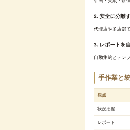
計画・実績・数
2. 安全に分離
代理店や多店舗
3. レポートを
自動集約とテン
手作業と
観点
状況把握
レポート