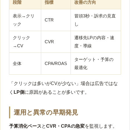
段階
指標
改善の方向
表示→クリ
冒頭3秒・訴求の見直
CTR
ック
し
クリック
遷移先LPの内容・速
CVR
→CV
度・導線
ターゲット・予算の
全体
CPA/ROAS
最適化
「クリックは多いがCVが少ない」場合は広告ではな
く
LP側
に原因があることが多いです。
運用と異常の早期発見
予算消化ペース
と
CVR・CPAの急変
を監視します。